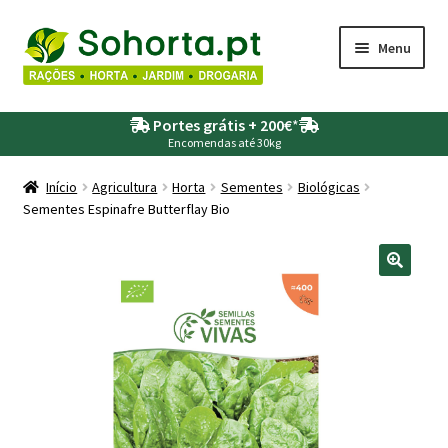
Ir
Saltar
Menu
para
para
a
o
Maximi
Agricultura
navegação
conteúdo
Portes grátis + 200€
*
submen
Encomendas até 30kg
Maximi
Animais
submen
Início
Agricultura
Horta
Sementes
Biológicas
Sementes Espinafre Butterflay Bio
Maximi
Drogaria
submen
Maximi
Depósitos – Fossas
submen
Maximi
Jardim
submen
Maximi
Piscinas
submen
Maximi
Rega