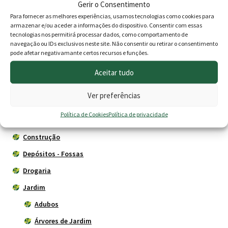
Gerir o Consentimento
preço
preço
Adicionar
Adicionar
Para fornecer as melhores experiências, usamos tecnologias como cookies para
original
atual
armazenar e/ou aceder a informações do dispositivo. Consentir com essas
tecnologias nos permitirá processar dados, como comportamento de
era:
é:
navegação ou IDs exclusivos neste site. Não consentir ou retirar o consentimento
pode afetar negativamante certos recursos e funções.
169.00 €.
149.00 €.
Produtos
Aceitar tudo
Agricultura
Ver preferências
Animais
Política de Cookies
Política de privacidade
Cercas eléctricas
Construção
Depósitos - Fossas
Drogaria
Jardim
Adubos
Árvores de Jardim