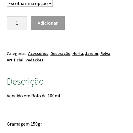
through
129.00 €
Quantidade
Adicionar
de
Tela
Geotêxtil
150
Categorias:
Acessórios
,
Decoração
,
Horta
,
Jardim
,
Relva
Artificial
,
Vedações
Descrição
Vendido em Rolo de 100mt
Gramagem:150gr