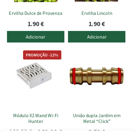
Ervilha Dulce de Provenza
Ervilha Lincoln
1.90
€
1.90
€
Adicionar
Adicionar
PROMOÇÃO -12%
Módulo X2 Wand Wi-Fi
União dupla Jardim em
Hunter
Metal “Click”
O
O
169.00
€
149.00
€
2.50
€