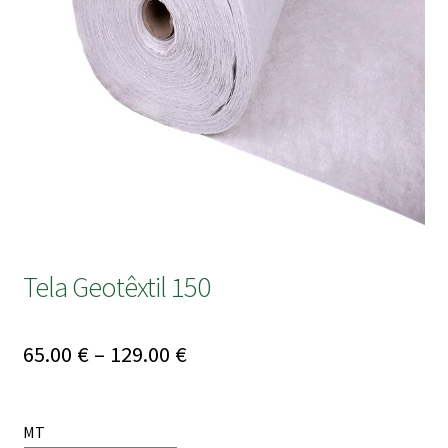
submen
Tela Geotêxtil 150
Price
65.00
€
–
129.00
€
range:
65.00 €
MT