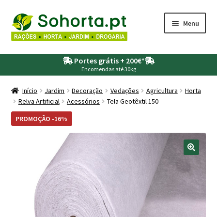
Ir
Saltar
Menu
para
para
a
o
Maximi
Agricultura
navegação
conteúdo
Portes grátis + 200€
*
submen
Encomendas até 30kg
Maximi
Animais
submen
Início
Jardim
Decoração
Vedações
Agricultura
Horta
Relva Artificial
Acessórios
Tela Geotêxtil 150
Maximi
Drogaria
submen
PROMOÇÃO -16%
Maximi
Depósitos – Fossas
submen
Maximi
Jardim
submen
Maximi
Piscinas
submen
Maximi
Rega